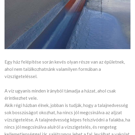
Egy ház felépítése során kevés olyan része van az épületnek,
ahol nem találkozhatnánk valamilyen formában a
vízszigeteléssel.
A víz ugyanis minden irányból támadja a házat, ahol csak
érintkezhet vele.
Akik régi házban élnek, jobban is tudják, hogy a talajnedvesség
sok bosszúságot okozhat, ha nincs jól megcsinálva az aljzat
vízszigetelése. A talajnedvesség képes felszívódni a falakba, ha
nincs jól megcsinálva alulról a vízszigetelés, és rengeteg
kellemetlenséggel jár, salétromos lehet a fal, leválhat a vakolat,