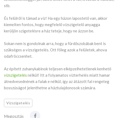
stb.
És felülről is támad a víz! Ha egy házon lapostető van, akkor
kiemelten fontos, hogy megfelelő vízszigetelő anyagga
kerüljön szigetelésre a ház teteje, hogy ne ázzon be.
Sokan nem is gondolnak arra, hogy a fürdőszobábak bent is
szükséges a vízszigetelés. Ott főleg azok a felületek, ahova
odafröccsenhet.
Az épített zuhanykabinok teljesen elképzelhetetlenek kenhető
vízszigetelés
nélkül! Itt a folyamatos vízterhelés miatt hamar
átnedvesednének a falak e nélkül, így az átázott fal rengeteg
bosszúságot jelenthetne a háztulajdonosok számára.
Vízszigetelés
Megosztás