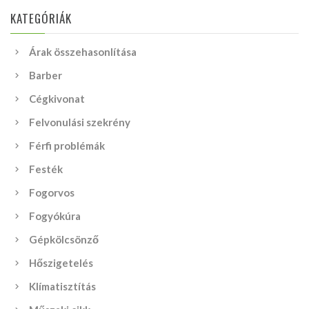
KATEGÓRIÁK
Árak összehasonlítása
Barber
Cégkivonat
Felvonulási szekrény
Férfi problémák
Festék
Fogorvos
Fogyókúra
Gépkölcsönző
Hőszigetelés
Klímatisztítás