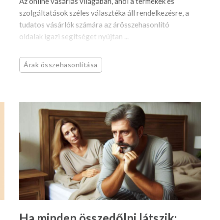
Az online vásárlás világában, ahol a termékek és
szolgáltatások széles választéka áll rendelkezésre, a
tudatos vásárlók számára az árösszehasonlító
oldalak igazi segítséget nyújtan ...
Árak összehasonlítása
Ha minden összedőlni látszik: