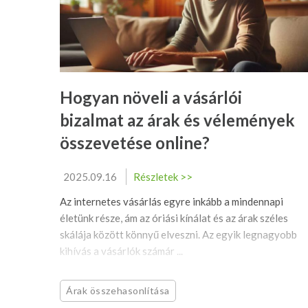
Hogyan növeli a vásárlói
bizalmat az árak és vélemények
összevetése online?
2025.09.16
Részletek >>
Az internetes vásárlás egyre inkább a mindennapi
életünk része, ám az óriási kínálat és az árak széles
skálája között könnyű elveszni. Az egyik legnagyobb
kihívás a vásárlók számár ...
Árak összehasonlítása