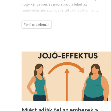
hogy kényelmes és gyors módja lehet az
ismerkedésnek, számos rejtett kihívást is mag ...
Férfi problémák
Miért adják fel az emberek a