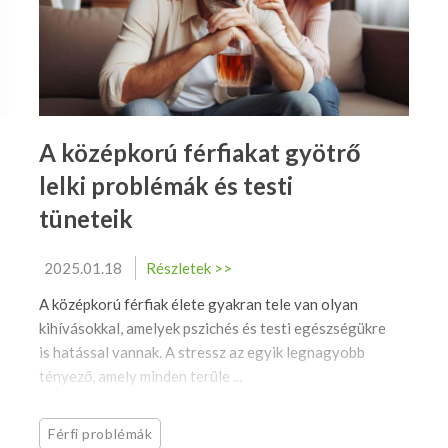
A középkorú férfiakat gyötrő
lelki problémák és testi
tüneteik
2025.01.18
Részletek >>
A középkorú férfiak élete gyakran tele van olyan
kihívásokkal, amelyek pszichés és testi egészségükre
is hatással vannak. A stressz az egyik legnagyobb
tényező, amely minden terüle ...
Férfi problémák