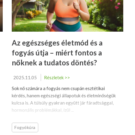
Az egészséges életmód és a
fogyás útja – miért fontos a
nőknek a tudatos döntés?
2025.11.05
Részletek >>
Sok nő számára a fogyás nem csupán esztétikai
kérdés, hanem egészségi állapotuk és életminőségük
kulcsa is. A túlsúly gyakran együtt jár fáradtsággal,
hormonális problémákkal, ízül ...
Fogyókúra