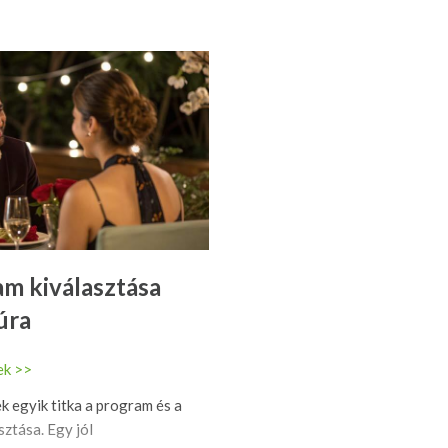
m kiválasztása
úra
ek >>
k egyik titka a program és a
ztása. Egy jól