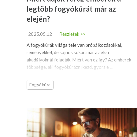
legtöbb fogyókúrát már az
elején?
2025.05.12
Részletek >>
A fogyókúrák világa tele van próbálkozásokkal,
reményekkel, de sajnos sokan már az első
akadályoknál feladják. Miért van ez így? Az emberek
többsége, aki fogyókúrázni kezd, gyors e ...
Fogyókúra