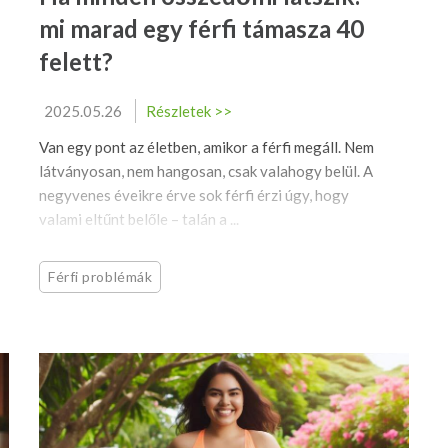
mi marad egy férfi támasza 40
felett?
2025.05.26
Részletek >>
Van egy pont az életben, amikor a férfi megáll. Nem
látványosan, nem hangosan, csak valahogy belül. A
negyvenes éveikre érve sok férfi érzi úgy, hogy
valami eltűnt belőle – talán a ...
Férfi problémák