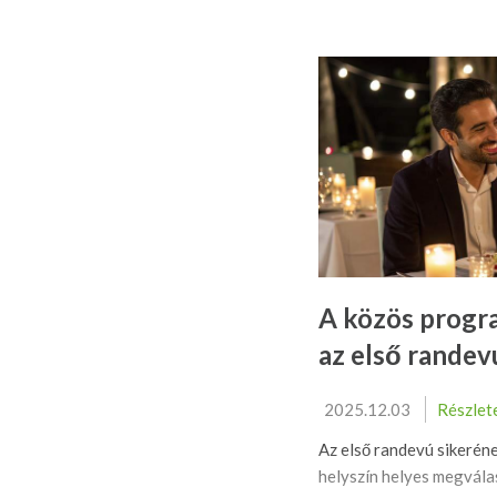
A közös progra
az első randev
2025.12.03
Részlet
Az első randevú sikeréne
helyszín helyes megválas