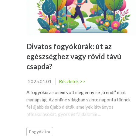
Divatos fogyókúrák: út az
egészséghez vagy rövid távú
csapda?
2025.01.01
Részletek >>
A fogyókúra sosem volt még ennyire „trendi”, mint
manapság. Az online világban szinte naponta tűnnek
fel újabb és újabb diéták, amelyek látványos
átalakulásokat, gyors és fájdalomm ...
Fogyókúra