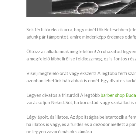
Sok férfi törekszik arra, hogy minél tökéletesebben j
adunk pár támpontot, amire mindenképp érdemes odafi
Öltözz az alkalomnak megfelelően! A ruházatod legyen
a megfelelő lábbeliről se feldkezz meg, ez is fontos ré
Viselj megfelelő órát vagy ékszert! A legtöbb férfi szá
azonban lehetünk bátrabbak is ennél. Egy divatos karkö
Legyen divatos a frizurád! A legtöbb
barber shop Bud
varázsoljon Neked. Sőt, ha borostád, vagy szakállad is 
Légy ápolt, és illatos. Az ápoltságba beletartozik a fen
ha illatos is vagy, és a fürdés és a dezodor mellett a 
ne legyen zavaró mások számára.