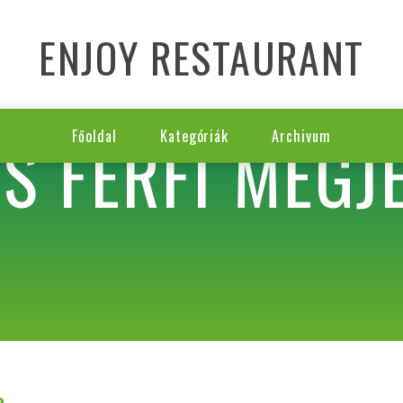
ENJOY RESTAURANT
ES FÉRFI MEGJ
Főoldal
Kategóriák
Archivum
a