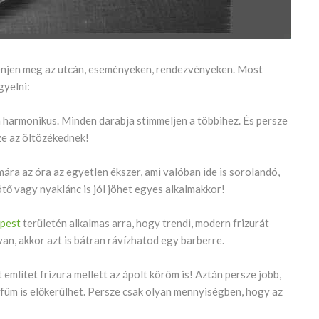
elenjen meg az utcán, eseményeken, rendezvényeken. Most
gyelni:
 harmonikus. Minden darabja stimmeljen a többihez. És persze
sze az öltözékednek!
mára az óra az egyetlen ékszer, ami valóban ide is sorolandó,
tő vagy nyaklánc is jól jöhet egyes alkalmakkor!
apest
területén alkalmas arra, hogy trendi, modern frizurát
van, akkor azt is bátran rávízhatod egy barberre.
t említet frizura mellett az ápolt köröm is! Aztán persze jobb,
parfüm is előkerülhet. Persze csak olyan mennyiségben, hogy az