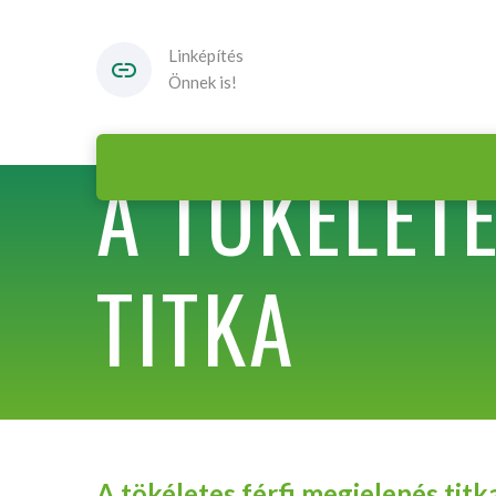
Linképítés
Önnek is!
A TÖKÉLET
TITKA
A tökéletes férfi megjelenés titk